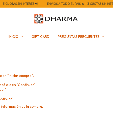
3 CUOTAS SIN INTERES 📢 -
ENVÍOS A TODO EL PAÍS 🔥 - 3 CUOTAS SIN INTERE
INICIO
GIFT CARD
PREGUNTAS FRECUENTES
c en "Iniciar compra".
acé clic en "Continuar".
uar".
ontinuar".
a información de la compra.