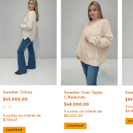
Sweater Ochos
Swe
Sweater Over Tejido
C/Redondo
$43.000,00
$39
$48.000,00
6
cu
$6.
6
cuotas sin interés de
6
cuotas sin interés de
$8.000,00
$7.166,67
CO
COMPRAR
COMPRAR