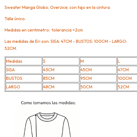
Sweater Manga Globo, Overzice, con tajo en la cintura
Talle único.
Medidas en centimetro: tolerancia =2cm
Las medidas de Eri son: SISA: 47CM - BUSTOS: 100CM - LARGO:
52CM.
Medidas
S
M
L
SISA
43CM
45CM
47CM
BUSTOS
85CM
95CM
100CM
LARGO
48CM
50CM
52CM