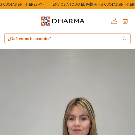
SIN INTERES 📢 -
ENVÍOS A TODO EL PAÍS 🔥 - 3 CUOTAS SIN INTERES 📢 -
0