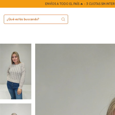
ENVÍOS A TODO EL PAÍS 🔥 - 3 CUOTAS SIN INTERES 📢 -
ENVÍOS A TOD