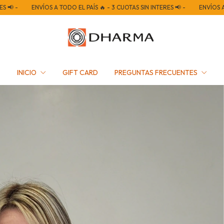
O EL PAÍS 🔥 - 3 CUOTAS SIN INTERES 📢 -
ENVÍOS A TODO EL PAÍS 🔥 - 3 C
INICIO
GIFT CARD
PREGUNTAS FRECUENTES