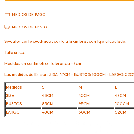
MEDIOS DE PAGO
MEDIOS DE ENVÍO
Sweater corte cuadrado , corto a la cintura , con tajo al costado.
Talle único.
Medidas en centimetro: tolerancia =2cm
Las medidas de Eri son: SISA: 47CM - BUSTOS: 100CM - LARGO: 52C
Medidas
S
M
L
SISA
43CM
45CM
47CM
BUSTOS
85CM
95CM
100CM
LARGO
48CM
50CM
52CM