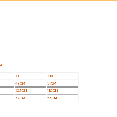
M.
XL
XXL
49CM
51CM
105CM
110CM
54CM
56CM